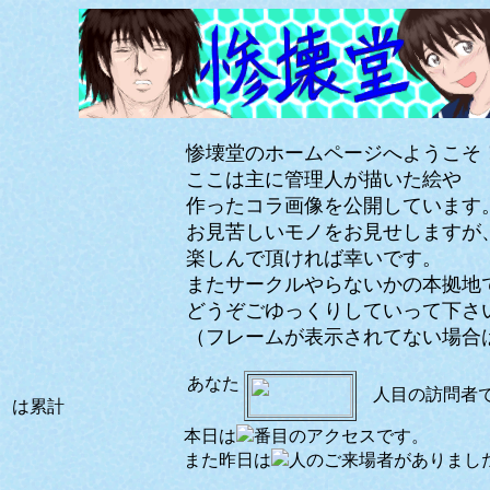
惨壊堂のホームページへようこそ
ここは主に管理人が描いた絵や
作ったコラ画像を公開しています
お見苦しいモノをお見せしますが
楽しんで頂ければ幸いです。
またサークルやらないかの本拠地でも
どうぞごゆっくりしていって下さい
（フレームが表示されてない場合
あなた
人目の訪問者
は累計
本日は
番目のアクセスです。
また昨日は
人のご来場者がありまし