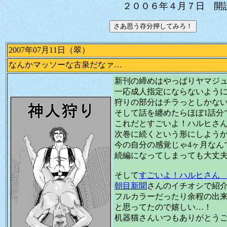
２００６年４月７日 開
2007年07月11日（翠）
なんかマッソーな古泉だなァ…
新刊の締めはやっぱりヤマジ
一応成人指定にならないよう
狩りの部分はチラっとしかな
そして話を纏めたらほぼ1話分
これだとすごいよ！ハルヒさ
次巻に続くという形にしよう
今の自分の感覚じゃ4ヶ月なん
続編になってしまっても大丈
そして
すごいよ！ハルヒさん
朝目新聞
さんのイチオシで紹
フルカラーだったり余程の出
と思ってたので嬉しい…！
机器猫さんいつもありがとう