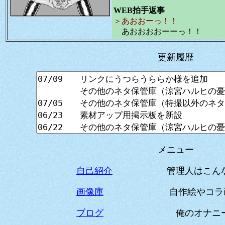
WEB拍手返事
＞あおおーっ！！
あおおおおーーっ！！
更新履歴
メニュー
自己紹介
管理人はこんなダ
画像庫
自作絵やコラ画像
ブログ
俺のオナニータ