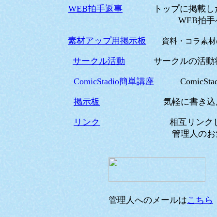
WEB拍手返事
トップに掲載し
WEB拍手への返事の
素材アップ用掲示板
資料・コラ素材の
サークル活動
サークルの活動
ComicStadio簡単講座
ComicStad
掲示板
気軽に書き込んで
リンク
相互リンクしてくれ
管理人のお気に入りサ
管理人へのメールは
こちら